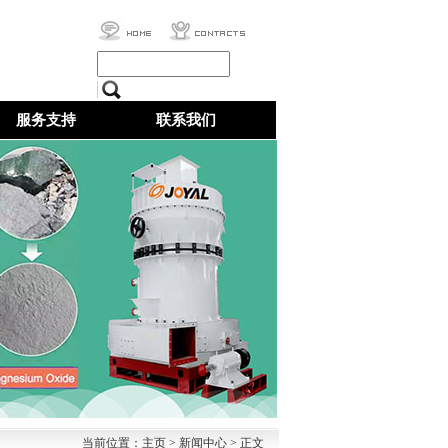
服务支持
联系我们
当前位置：
主页
>
新闻中心
> 正文