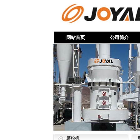
网站首页
公司简介
磨粉机