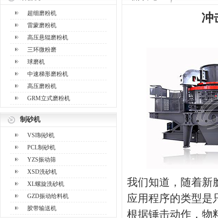
超细磨粉机
冲
雷蒙磨粉机
高压悬辊磨粉机
三环微粉磨
球磨机
中速梯形磨粉机
高压磨粉机
GRM立式磨粉机
制砂机
VSI制砂机
PCL制砂机
YZS振动筛
XSD洗砂机
我们知道，随着新
XL螺旋洗砂机
GZD振动给料机
应用程序的类型是
胶带输送机
根据锤击动作，物