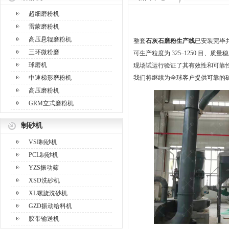
超细磨粉机
雷蒙磨粉机
高压悬辊磨粉机
整套
石灰石磨粉生产线
已安装完毕
三环微粉磨
可生产粒度为 325–1250 目、质
球磨机
现场试运行验证了其有效性和可靠
中速梯形磨粉机
我们将继续为全球客户提供可靠的
高压磨粉机
GRM立式磨粉机
制砂机
VSI制砂机
PCL制砂机
YZS振动筛
XSD洗砂机
XL螺旋洗砂机
GZD振动给料机
胶带输送机