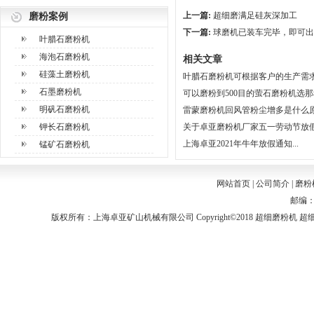
上一篇:
超细磨满足硅灰深加工
磨粉案例
下一篇:
球磨机已装车完毕，即可出
叶腊石磨粉机
海泡石磨粉机
相关文章
硅藻土磨粉机
叶腊石磨粉机可根据客户的生产需求选
石墨磨粉机
可以磨粉到500目的萤石磨粉机选那种
明矾石磨粉机
雷蒙磨粉机回风管粉尘增多是什么原因
钾长石磨粉机
关于卓亚磨粉机厂家五一劳动节放假通
上海卓亚2021年牛年放假通知...
锰矿石磨粉机
网站首页
|
公司简介
|
磨粉
邮编：2
版权所有：上海卓亚矿山机械有限公司 Copyright©2018
超细磨粉机
超