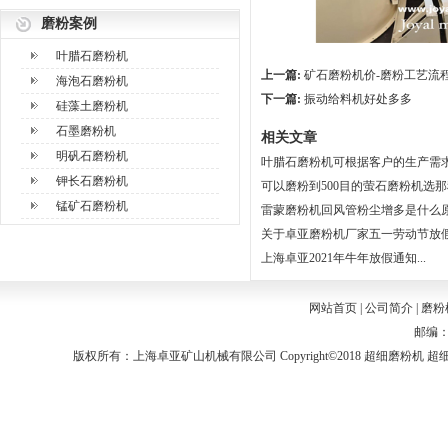
磨粉案例
叶腊石磨粉机
上一篇:
矿石磨粉机价-磨粉工艺流
海泡石磨粉机
下一篇:
振动给料机好处多多
硅藻土磨粉机
石墨磨粉机
相关文章
明矾石磨粉机
叶腊石磨粉机可根据客户的生产需求选
钾长石磨粉机
可以磨粉到500目的萤石磨粉机选那种
锰矿石磨粉机
雷蒙磨粉机回风管粉尘增多是什么原因
关于卓亚磨粉机厂家五一劳动节放假通
上海卓亚2021年牛年放假通知...
网站首页
|
公司简介
|
磨粉
邮编：2
版权所有：上海卓亚矿山机械有限公司 Copyright©2018
超细磨粉机
超