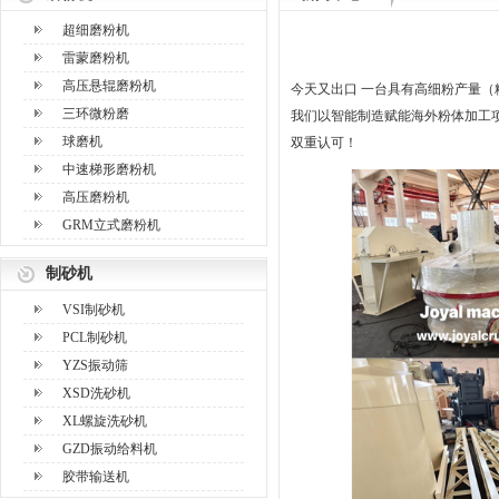
超细磨粉机
雷蒙磨粉机
高压悬辊磨粉机
今天又出口 一台具有高细粉产量（
三环微粉磨
我们以智能制造赋能海外粉体加工
球磨机
双重认可！
中速梯形磨粉机
高压磨粉机
GRM立式磨粉机
制砂机
VSI制砂机
PCL制砂机
YZS振动筛
XSD洗砂机
XL螺旋洗砂机
GZD振动给料机
胶带输送机