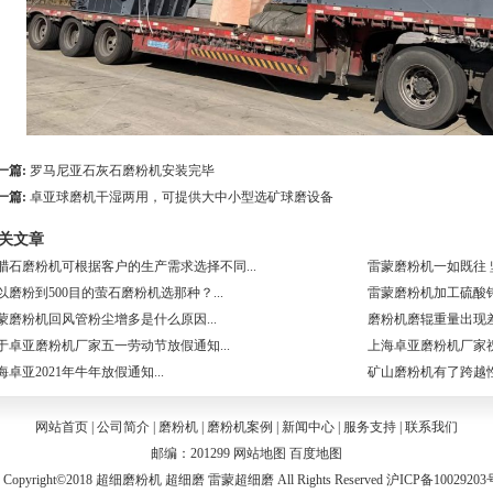
一篇:
罗马尼亚石灰石磨粉机安装完毕
一篇:
卓亚球磨机干湿两用，可提供大中小型选矿球磨设备
关文章
腊石磨粉机可根据客户的生产需求选择不同...
雷蒙磨粉机一如既往 坚
以磨粉到500目的萤石磨粉机选那种？...
雷蒙磨粉机加工硫酸钾.
蒙磨粉机回风管粉尘增多是什么原因...
磨粉机磨辊重量出现差
于卓亚磨粉机厂家五一劳动节放假通知...
上海卓亚磨粉机厂家祝
海卓亚2021年牛年放假通知...
矿山磨粉机有了跨越性的
网站首页
|
公司简介
|
磨粉机
|
磨粉机案例
|
新闻中心
|
服务支持
|
联系我们
邮编：201299
网站地图
百度地图
right©2018
超细磨粉机
超细磨
雷蒙超细磨
All Rights Reserved 沪ICP备1