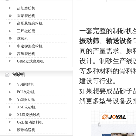
超细磨粉机
雷蒙磨粉机
高压悬辊磨粉机
一套完整的制砂机
三环微粉磨
球磨机
振动筛
、
输送设备
中速梯形磨粉机
同的产量需求、原
高压磨粉机
设计。制砂生产线
GRM立式磨粉机
等多种材料的骨料
制砂机
建设等行业。
VSI制砂机
如果想要成品砂子
PCL制砂机
YZS振动筛
解更多型号设备及
XSD洗砂机
XL螺旋洗砂机
GZD振动给料机
胶带输送机