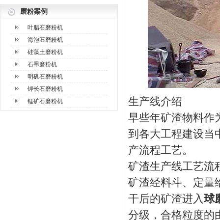
磨粉案例
叶腊石磨粉机
海泡石磨粉机
硅藻土磨粉机
石墨磨粉机
明矾石磨粉机
钾长石磨粉机
生产线介绍
锰矿石磨粉机
早些年矿渣物料作
到各大工程建设当
产流程工艺。
矿渣生产线工艺流
矿渣经料斗、定量
干后的矿渣进入
球
分级，合格粒度的