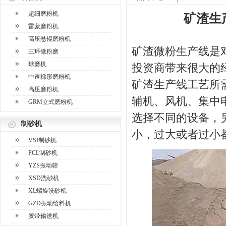
超细磨粉机
矿渣生
雷蒙磨粉机
高压悬辊磨粉机
矿渣微粉生产线是
三环微粉磨
球磨机
投资商带来很大的
中速梯形磨粉机
矿渣生产线工艺所
高压磨粉机
辅机、风机、集中
GRM立式磨粉机
选择不同的设备，
制砂机
小，过大或者过小
VSI制砂机
PCL制砂机
YZS振动筛
XSD洗砂机
XL螺旋洗砂机
GZD振动给料机
胶带输送机