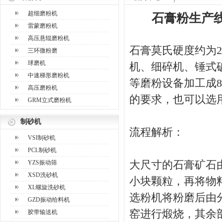
超细磨粉机
石膏粉生产线
雷蒙磨粉机
高压悬辊磨粉机
石膏莫氏硬度约为2
三环微粉磨
球磨机
机、细碎机、锤式
中速梯形磨粉机
等磨粉设备加工成8
高压磨粉机
的要求，也可以选
GRM立式磨粉机
制砂机
流程解析：
VSI制砂机
PCL制砂机
YZS振动筛
大尺寸的石膏矿石
XSD洗砂机
小块颗粒，再将物
XL螺旋洗砂机
选粉机将粉磨后由
GZD振动给料机
窑进行煅烧，其余
胶带输送机