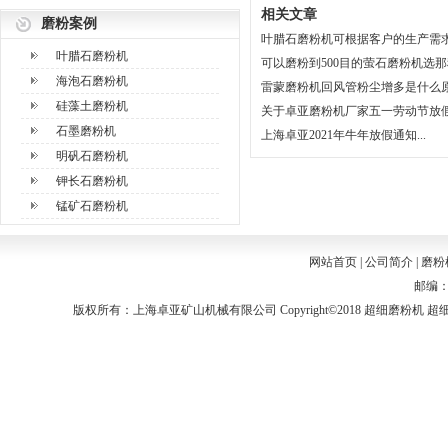
相关文章
磨粉案例
叶腊石磨粉机可根据客户的生产需求选
叶腊石磨粉机
可以磨粉到500目的萤石磨粉机选那种
海泡石磨粉机
雷蒙磨粉机回风管粉尘增多是什么原因
硅藻土磨粉机
关于卓亚磨粉机厂家五一劳动节放假通
石墨磨粉机
上海卓亚2021年牛年放假通知...
明矾石磨粉机
钾长石磨粉机
锰矿石磨粉机
网站首页
|
公司简介
|
磨粉
邮编：2
版权所有：上海卓亚矿山机械有限公司 Copyright©2018
超细磨粉机
超