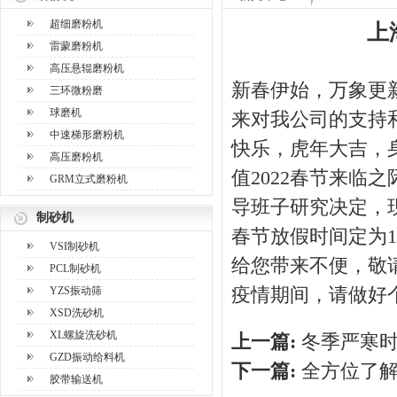
超细磨粉机
上
雷蒙磨粉机
高压悬辊磨粉机
新春伊始，万象更
三环微粉磨
球磨机
来对我公司的支持
中速梯形磨粉机
快乐，虎年大吉，
高压磨粉机
值2022春节来临
GRM立式磨粉机
导班子研究决定，现
制砂机
春节放假时间定为1
VSI制砂机
给您带来不便，敬
PCL制砂机
YZS振动筛
疫情期间，请做好
XSD洗砂机
XL螺旋洗砂机
上一篇:
冬季严寒
GZD振动给料机
下一篇:
全方位了
胶带输送机