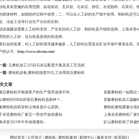
砂机具有普遍的应用范围，如花岗岩、玄武岩、石灰石、卵石、水泥熟料、石英石、
的固体材料，如细粉碎过程中使用；二，可以在人工砂的生产线中使用。制砂机还可
业、冶金工业等行业生产出好的石材。
础设施建设需要人工砂的支持，产生良好的人工砂，制砂机是不错的选择。上海卓亚
理想的人工砂，这台机器是很好的选择。
着社会的发展，对人工砂的需求越来越多，人工砂的位置是在矿业市场中逐渐走高。
户的认可。
http://www.shcxm.com/
一篇:
立磨机加工325目石灰石配置方案及其工艺流程
一篇:
磨粉机设备,磨粉机细度均匀,工业用高压磨粉机
关文章
腊石磨粉机可根据客户的生产需求选择不同...
雷蒙磨粉机一如既往 坚
以磨粉到500目的萤石磨粉机选那种？...
雷蒙磨粉机加工硫酸钾.
蒙磨粉机回风管粉尘增多是什么原因...
磨粉机磨辊重量出现差
于卓亚磨粉机厂家五一劳动节放假通知...
上海卓亚磨粉机厂家祝
海卓亚2021年牛年放假通知...
矿山磨粉机有了跨越性的
网站首页
|
公司简介
|
磨粉机
|
磨粉机案例
|
新闻中心
|
服务支持
|
联系我们