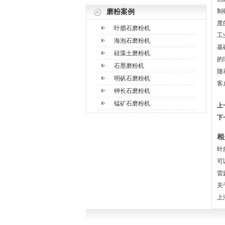
制
磨粉案例
度
叶腊石磨粉机
工
海泡石磨粉机
基
硅藻土磨粉机
的
石墨磨粉机
随
明矾石磨粉机
客
钾长石磨粉机
锰矿石磨粉机
上
下
相
叶
可
雷
关
上